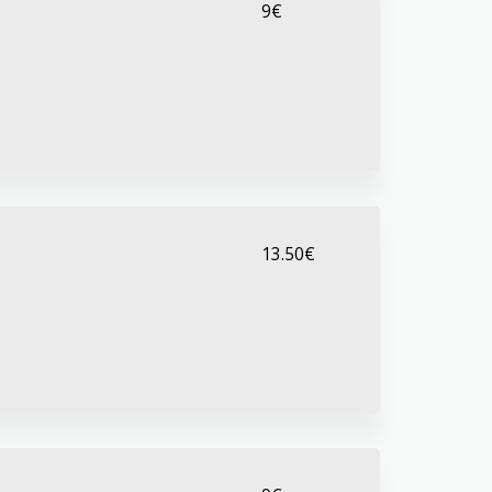
9
€
13.50
€