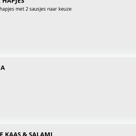
 HAPJES
hapjes met 2 sausjes naar keuze
IA
E KAAS & SALAMI