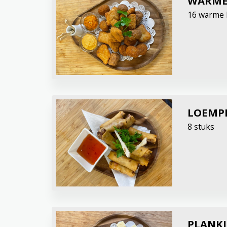
WARME
16 warme 
LOEMP
8 stuks
PLANKJ